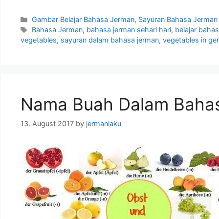
Categories
Gambar Belajar Bahasa Jerman
,
Sayuran Bahasa Jerman
Tags
Bahasa Jerman
,
bahasa jerman sehari hari
,
belajar baha
vegetables
,
sayuran dalam bahasa jerman
,
vegetables in g
Nama Buah Dalam Baha
13. August 2017
by
jermaniaku