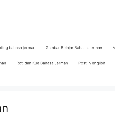
nting bahasa jerman
Gambar Belajar Bahasa Jerman
M
man
Roti dan Kue Bahasa Jerman
Post in english
an