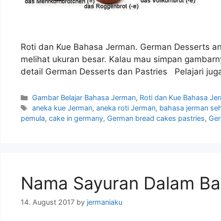
Roti dan Kue Bahasa Jerman. German Desserts and 
melihat ukuran besar. Kalau mau simpan gambar
detail German Desserts dan Pastries Pelajari j
Categories
Gambar Belajar Bahasa Jerman
,
Roti dan Kue Bahasa Je
Tags
aneka kue Jerman
,
aneka roti Jerman
,
bahasa jerman seha
pemula
,
cake in germany
,
German bread cakes pastries
,
Ger
Nama Sayuran Dalam Ba
14. August 2017
by
jermaniaku