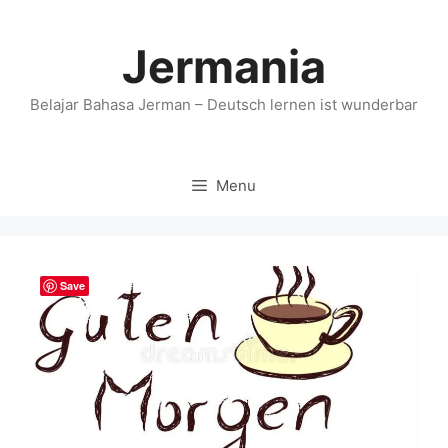
Skip
to
Jermania
content
Belajar Bahasa Jerman – Deutsch lernen ist wunderbar
Menu
Save