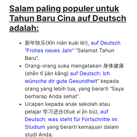
Salam paling populer untuk
Tahun Baru Cina auf Deutsch
adalah:
新年快乐(Xīn nián kuài lè!),
auf Deutsch
“Frohes neues Jahr”
“Selamat Tahun
Baru”.
Orang-orang suka mengatakan 身体健康
(shēn tǐ jiàn kāng)
auf Deutsch: Ich
wünsche dir gute Gesundheit”
kepada
orang yang lebih tua, yang berarti “Saya
berharap Anda sehat”.
Ucapan kepada anak sekolah atau
pelajar 学习进步(Xué xí jìn bù),
auf
Deutsch: was steht für Fortschritte im
Studium
yang berarti kemajuan dalam
studi Anda.