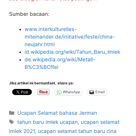
Sumber bacaan:
www.interkulturelles-
miteinander.de/initiative/feste/china-
neujahr.html
id.wikipedia.org/wiki/Tahun_Baru_Imlek
de.wikipedia.org/wiki/Metall-
B%C3%BCffel
Jika artikel ini bermanfaat, share ya:
WhatsApp
Email
Categories
Ucapan Selamat bahasa Jerman
Tags
tahun baru imlek ucapan
,
ucapan selamat
imlek 2021
,
ucapan selamat tahun baru cina