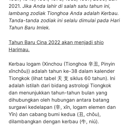
2021.
Jika Anda lahir di salah satu tahun ini,
lambang zodiak Tionghoa Anda adalah Kerbau.
Tanda-tanda zodiak ini selalu dimulai pada Hari
Tahun Baru Imlek.
Tahun Baru Cina 2022 akan menjadi shio
Harimau.
Kerbau logam (Xinchou (Tionghoa 辛丑, Pinyin
xīnchǒu)) adalah tahun ke-38 dalam kalender
Tiongkok (lihat tabel 天 支 siklus 60 tahun). Ini
adalah istilah dari bidang astrologi Tiongkok
dan menunjukkan tahun-tahun bulan yang
dihubungkan oleh hubungan antara batang
surgawi kedelapan (辛, xīn, logam elemen dan
Yīn) dan cabang bumi kedua (丑, chǒu),
dilambangkan dengan kerbau (牛, niú).