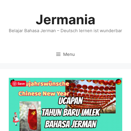
Skip
to
Jermania
content
Belajar Bahasa Jerman – Deutsch lernen ist wunderbar
Menu
Save